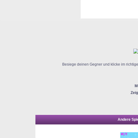
Besiege deinen Gegner und klicke im richtigen
M
Zei
Andere Spie