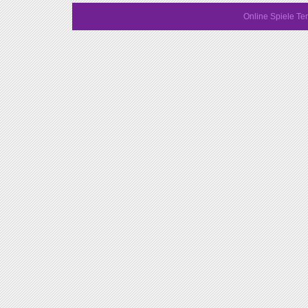
Online Spiele Te