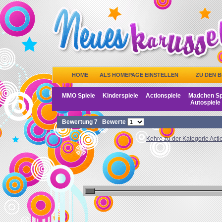
HOME
ALS HOMEPAGE EINSTELLEN
ZU DEN 
MMO Spiele
Kinderspiele
Actionspiele
Madchen Sp
Autospiele
Bewertung
7
Bewerte
Kehre zu der Kategorie Acti