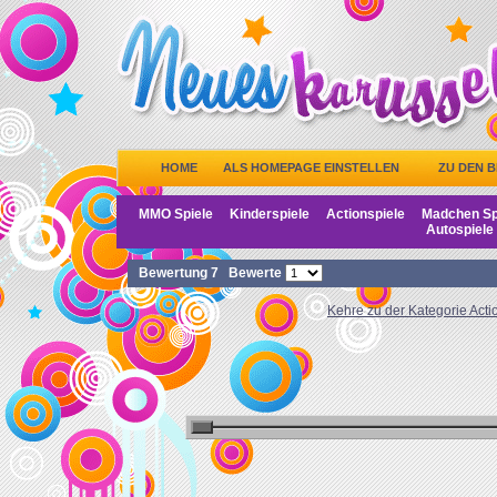
HOME
ALS HOMEPAGE EINSTELLEN
ZU DEN 
MMO Spiele
Kinderspiele
Actionspiele
Madchen Sp
Autospiele
Bewertung
7
Bewerte
Kehre zu der Kategorie Acti