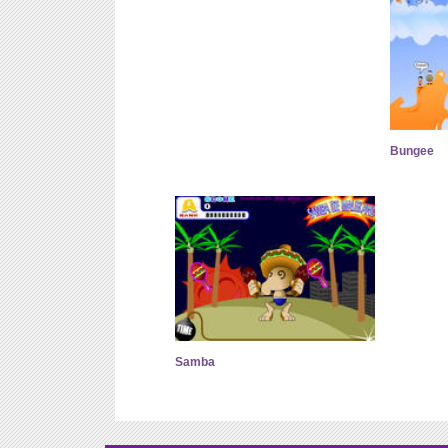
Bungee
Samba