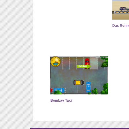
Das Renne
Bombay Taxi