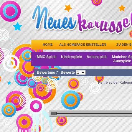
HOME
ALS HOMEPAGE EINSTELLEN
ZU DEN 
MMO Spiele
Kinderspiele
Actionspiele
Madchen Sp
Autospiele
Bewertung
7
Bewerte
Kehre zu der Kategor