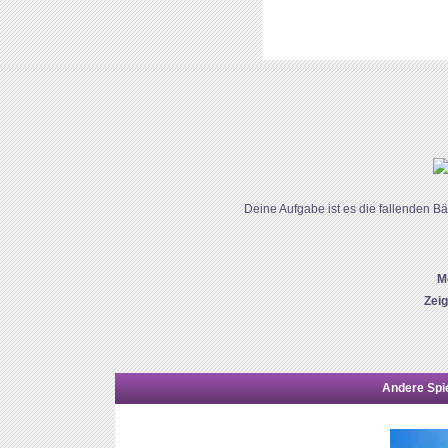
Deine Aufgabe ist es die fallenden Bä
M
Zei
Andere Spie