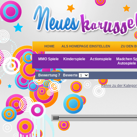
HOME
ALS HOMEPAGE EINSTELLEN
ZU DEN 
MMO Spiele
Kinderspiele
Actionspiele
Madchen Sp
Autospiele
Bewertung
7
Bewerte
Kehre zu der Kategor