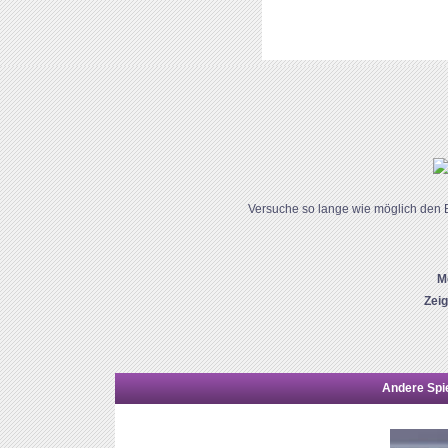
Versuche so lange wie möglich den B
M
Zei
Andere Spie