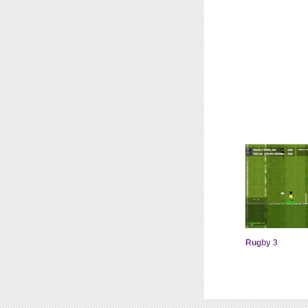
Rugby 3