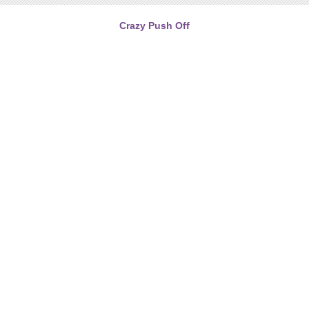
Crazy Push Off