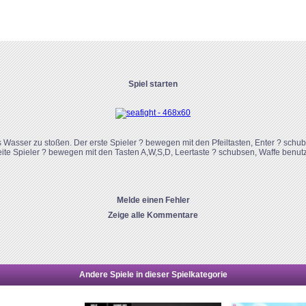
Spiel starten
Wasser zu stoßen. Der erste Spieler ? bewegen mit den Pfeiltasten, Enter ? schu
ite Spieler ? bewegen mit den Tasten A,W,S,D, Leertaste ? schubsen, Waffe benut
Melde einen Fehler
Zeige alle Kommentare
Andere Spiele in dieser Spielkategorie