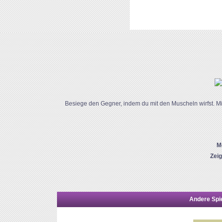
Besiege den Gegner, indem du mit den Muscheln wirfst. Mit
M
Zei
Andere Spie