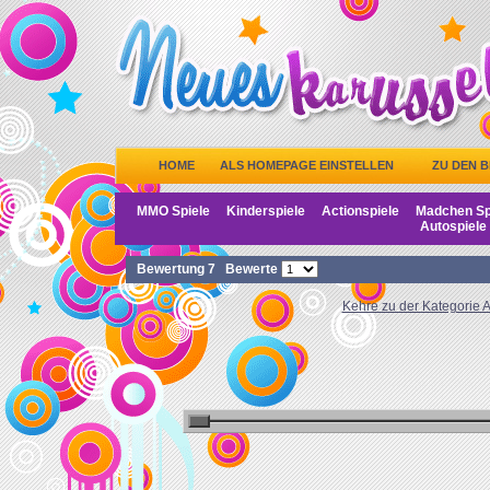
HOME
ALS HOMEPAGE EINSTELLEN
ZU DEN 
MMO Spiele
Kinderspiele
Actionspiele
Madchen Sp
Autospiele
Bewertung
7
Bewerte
Kehre zu der Kategorie A