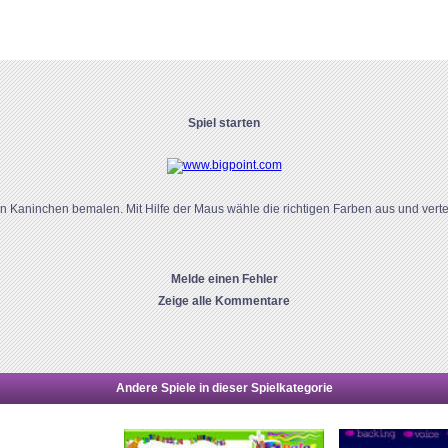
Spiel starten
in Kaninchen bemalen. Mit Hilfe der Maus wähle die richtigen Farben aus und vertei
Melde einen Fehler
Zeige alle Kommentare
Andere Spiele in dieser Spielkategorie