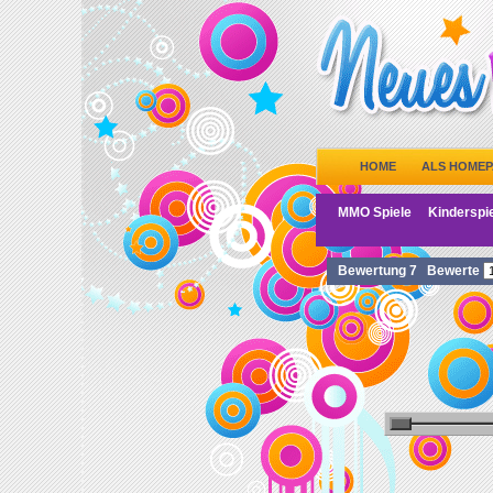
HOME
ALS HOMEP
MMO Spiele
Kinderspi
Bewertung
7
Bewerte