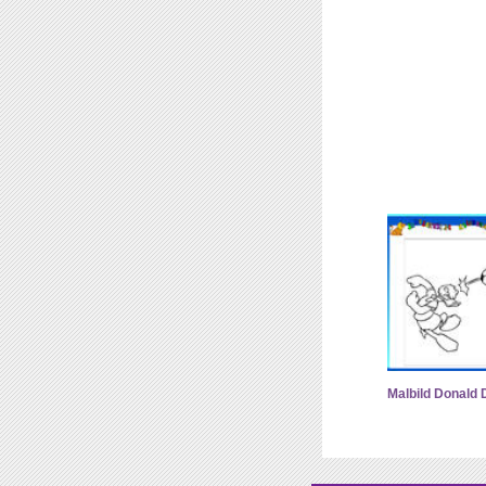
Malbild Donald 