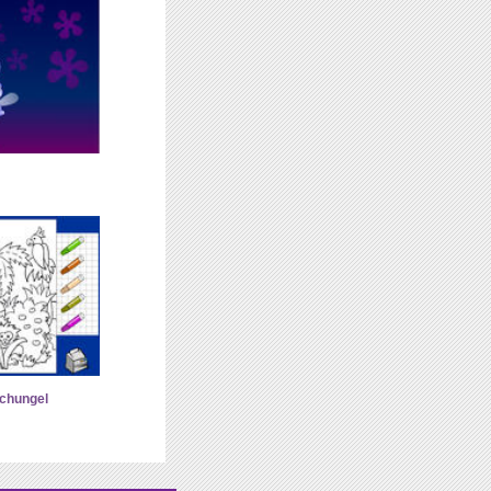
schungel