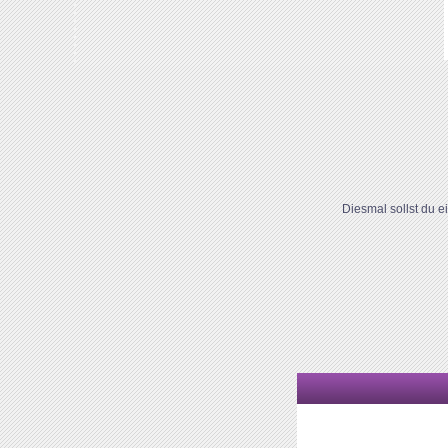
Diesmal sollst du e