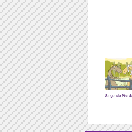
Singende Pferd