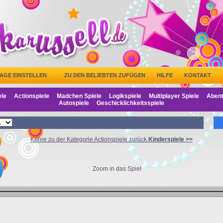
AGE EINSTELLEN
ZU DEN BELIEBTEN ZUFÜGEN
HILFE
KONTAKT
ele
Actionspiele
Madchen Spiele
Logikspiele
Multiplayer Spiele
Abent
Autospiele
Geschicklichkeitsspiele
Kehre zu der Kategorie Actionspiele zurück
Kinderspiele >>
Zoom in das Spiel