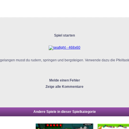
Spiel starten
 gelangen musst du rudern, springen und bergsteigen. Verwende dazu die Pfeiltaste
Melde einen Fehler
Zeige alle Kommentare
Andere Spiele in dieser Spielkategorie