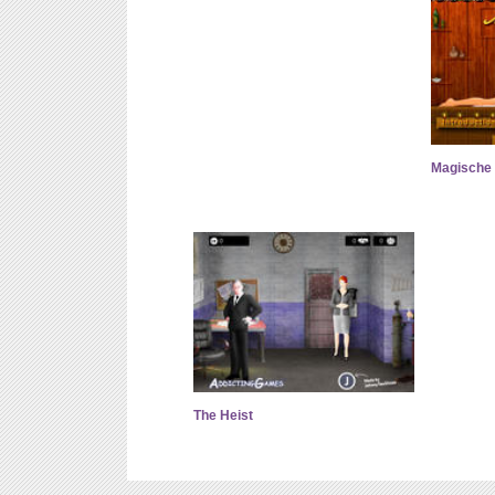
Magische
The Heist