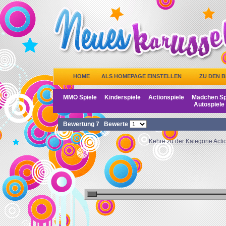
HOME
ALS HOMEPAGE EINSTELLEN
ZU DEN 
MMO Spiele
Kinderspiele
Actionspiele
Madchen Sp
Autospiele
Bewertung
7
Bewerte
Kehre zu der Kategorie Acti