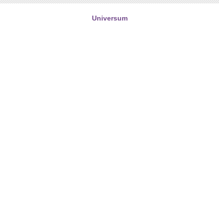
Universum