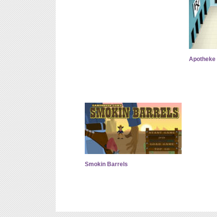
Apotheke
Smokin Barrels