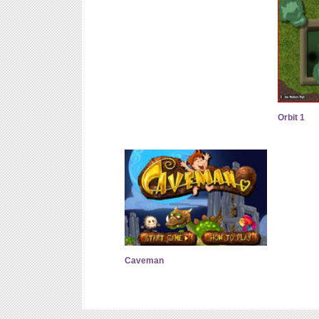
Orbit 1
Caveman