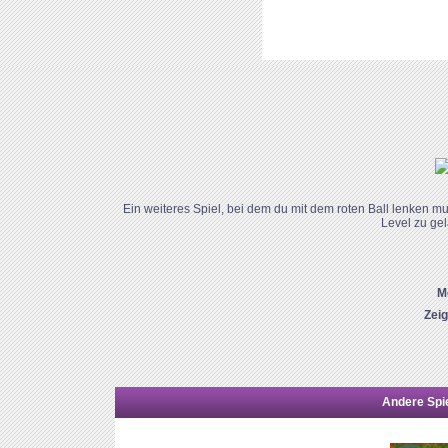
Ein weiteres Spiel, bei dem du mit dem roten Ball lenken 
Level zu ge
M
Zei
Andere Spie