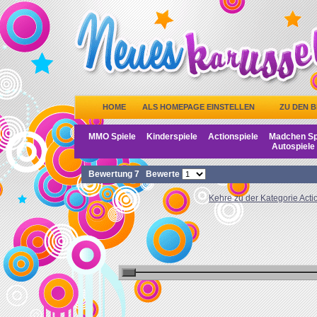
HOME
ALS HOMEPAGE EINSTELLEN
ZU DEN 
MMO Spiele
Kinderspiele
Actionspiele
Madchen Sp
Autospiele
Bewertung
7
Bewerte
Kehre zu der Kategorie Acti