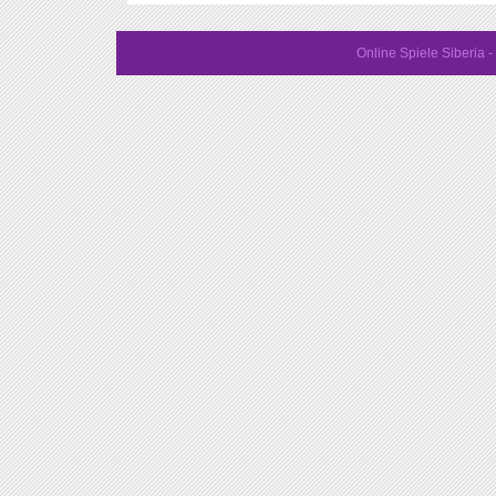
Online Spiele Siberia -