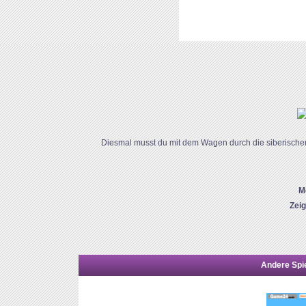
Diesmal musst du mit dem Wagen durch die siberischen 
M
Zei
Andere Spie