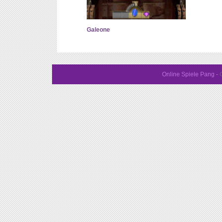
Galeone
Online Spiele Pang -