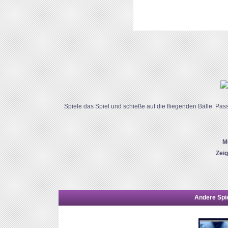
Spiele das Spiel und schieße auf die fliegenden Bälle. Pass a
M
Zei
Andere Spie