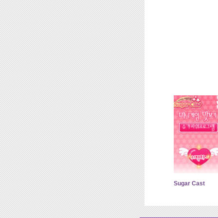
Sugar Cast