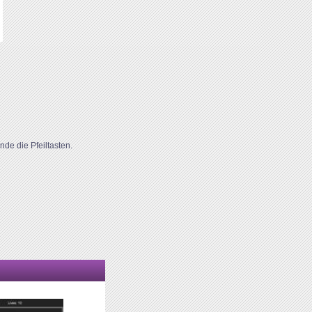
de die Pfeiltasten.