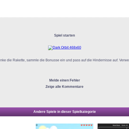
Spiel starten
lenke die Rakette, sammle die Bonusse ein und pass auf die Hindernisse auf. Verwen
Melde einen Fehler
Zeige alle Kommentare
Andere Spiele in dieser Spielkategorie