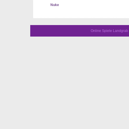
Nuke
Online Spiele Landgrab