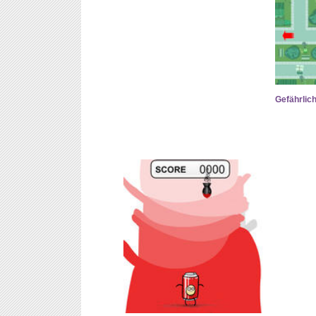
Gefährlic