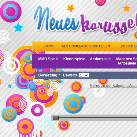
HOME
ALS HOMEPAGE EINSTELLEN
ZU DEN 
MMO Spiele
Kinderspiele
Actionspiele
Madchen Sp
Autospiele
Bewertung
7
Bewerte
Kehre zu der Kategorie Acti