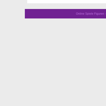
Online Spiele Figuren 