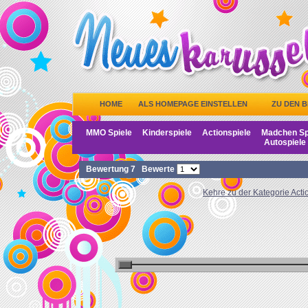
HOME
ALS HOMEPAGE EINSTELLEN
ZU DEN 
MMO Spiele
Kinderspiele
Actionspiele
Madchen Sp
Autospiele
Bewertung
7
Bewerte
Kehre zu der Kategorie Acti