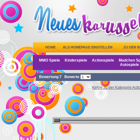
HOME
ALS HOMEPAGE EINSTELLEN
ZU DEN 
MMO Spiele
Kinderspiele
Actionspiele
Madchen Sp
Autospiele
Bewertung
7
Bewerte
Kehre zu der Kategorie Acti