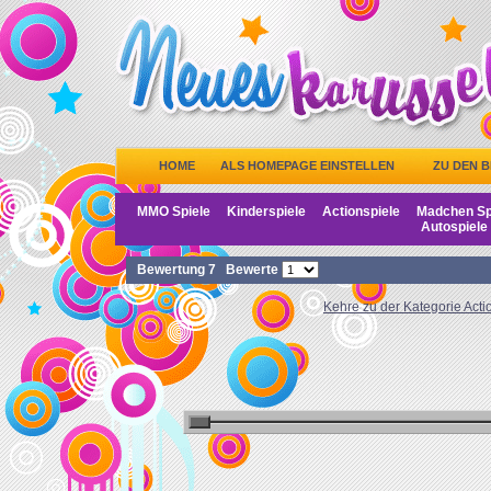
HOME
ALS HOMEPAGE EINSTELLEN
ZU DEN 
MMO Spiele
Kinderspiele
Actionspiele
Madchen Sp
Autospiele
Bewertung
7
Bewerte
Kehre zu der Kategorie Acti