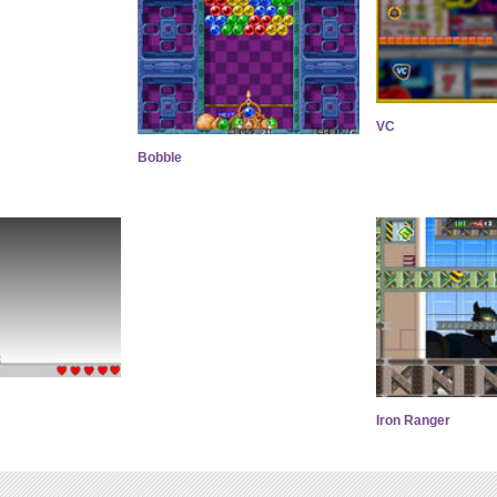
VC
Bobble
Iron Ranger