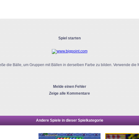
Spiel starten
eße die Bälle, um Gruppen mit Bällen in derselben Farbe zu bilden. Verwende die 
Melde einen Fehler
Zeige alle Kommentare
Andere Spiele in dieser Spielkategorie