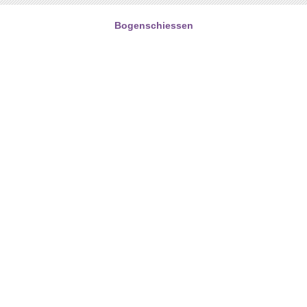
Bogenschiessen