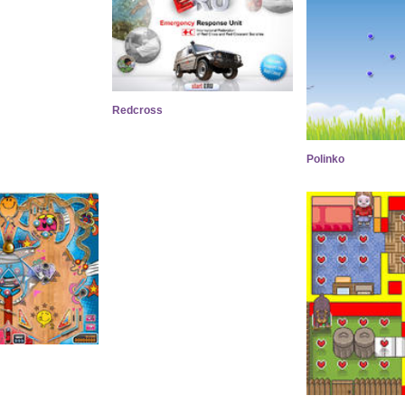
Redcross
Polinko