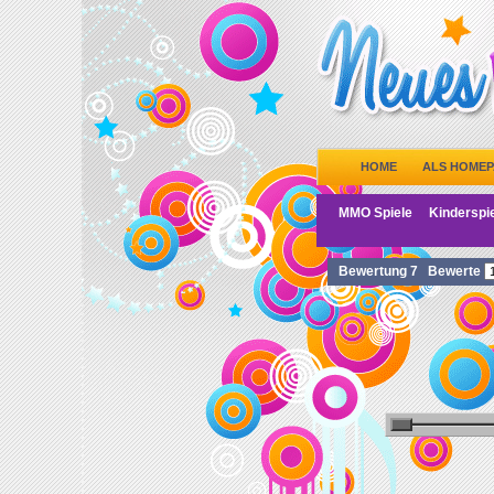
HOME
ALS HOMEP
MMO Spiele
Kinderspi
Bewertung
7
Bewerte