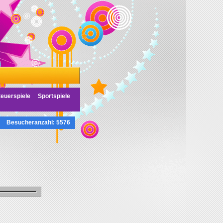
euerspiele
Sportspiele
Besucheranzahl:
5576