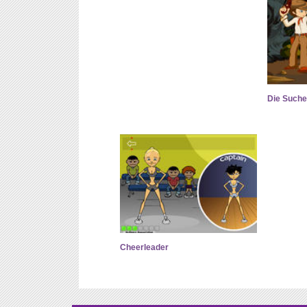
Die Suche
Cheerleader