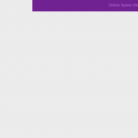
Online Spiele Ufo