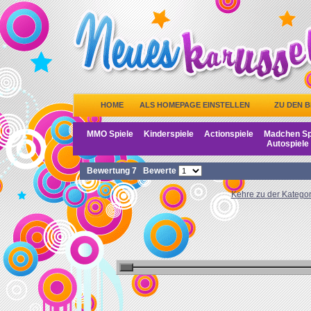
HOME
ALS HOMEPAGE EINSTELLEN
ZU DEN 
MMO Spiele
Kinderspiele
Actionspiele
Madchen Sp
Autospiele
Bewertung
7
Bewerte
Kehre zu der Kategor