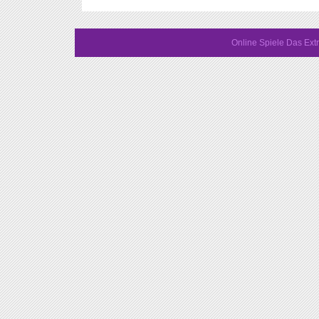
Online Spiele Das Ex