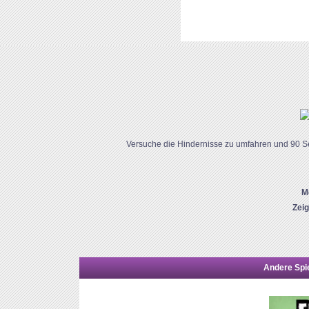
Versuche die Hindernisse zu umfahren und 90 Sek
M
Zei
Andere Spie