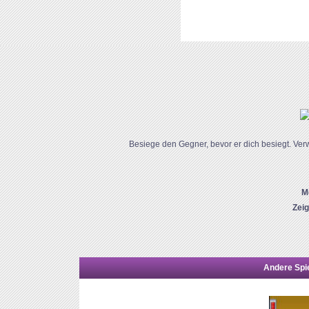
Besiege den Gegner, bevor er dich besiegt. Ver
M
Zei
Andere Spie