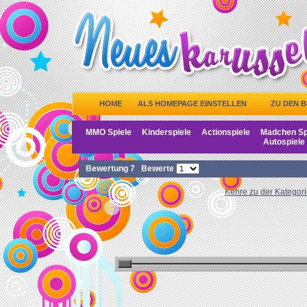
HOME
ALS HOMEPAGE EINSTELLEN
ZU DEN 
MMO Spiele
Kinderspiele
Actionspiele
Madchen Sp
Autospiele
Bewertung
7
Bewerte
Kehre zu der Kategori